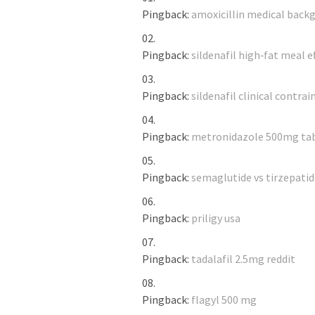
Pingback:
amoxicillin medical back
Pingback:
sildenafil high‑fat meal e
Pingback:
sildenafil clinical contrai
Pingback:
metronidazole 500mg tab
Pingback:
semaglutide vs tirzepatide
Pingback:
priligy usa
Pingback:
tadalafil 2.5mg reddit
Pingback:
flagyl 500 mg