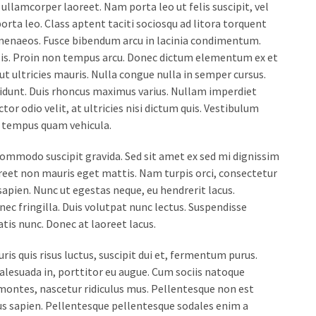
llamcorper laoreet. Nam porta leo ut felis suscipit, vel
orta leo. Class aptent taciti sociosqu ad litora torquent
imenaeos. Fusce bibendum arcu in lacinia condimentum.
isis. Proin non tempus arcu. Donec dictum elementum ex et
ut ultricies mauris. Nulla congue nulla in semper cursus.
dunt. Duis rhoncus maximus varius. Nullam imperdiet
or odio velit, at ultricies nisi dictum quis. Vestibulum
n tempus quam vehicula.
commodo suscipit gravida. Sed sit amet ex sed mi dignissim
eet non mauris eget mattis. Nam turpis orci, consectetur
pien. Nunc ut egestas neque, eu hendrerit lacus.
c fringilla. Duis volutpat nunc lectus. Suspendisse
tis nunc. Donec at laoreet lacus.
uris quis risus luctus, suscipit dui et, fermentum purus.
alesuada in, porttitor eu augue. Cum sociis natoque
montes, nascetur ridiculus mus. Pellentesque non est
ncus sapien. Pellentesque pellentesque sodales enim a